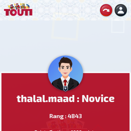
thalal.maad : Novice
Rang : 4843