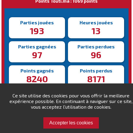
Points Touti.ma : 1069 points
Parties jouées
Heures jouées
193
13
Parties gagnées
Parties perdues
97
96
Points gagnés
Points perdus
8240
8171
Victoire la plus rapide
Victoire la plus lente
Ce site utilise des cookies pour vous offrir la meilleure
156s
774s
expérience possible. En continuant à naviguer sur ce site,
vous acceptez l'utilisation de cookies.
Accepter les cookies
Défiez tshfltd !