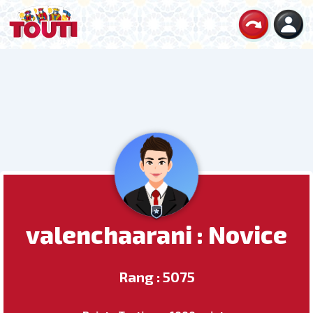
valenchaarani : Novice
Rang : 5075