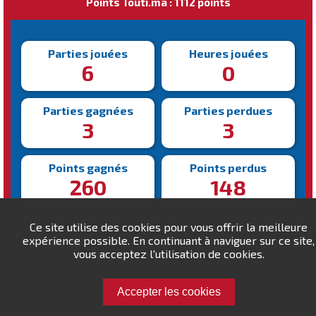
Points Touti.ma : 1112 points
Parties jouées
Heures jouées
6
0
Parties gagnées
Parties perdues
3
3
Points gagnés
Points perdus
260
148
Victoire la plus rapide
Victoire la plus lente
Ce site utilise des cookies pour vous offrir la meilleure
180s
272s
expérience possible. En continuant à naviguer sur ce site,
vous acceptez l'utilisation de cookies.
Accepter les cookies
Défiez Warais !