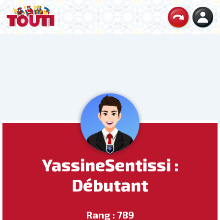
YassineSentissi :
Débutant
Rang : 789