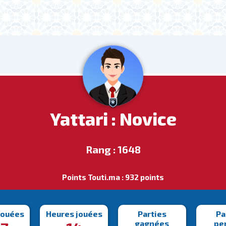
Yattari : Novice
Rang : 1648
Points Touti.ma : 932 points
jouées
Heures jouées
Parties
Pa
gagnées
pe