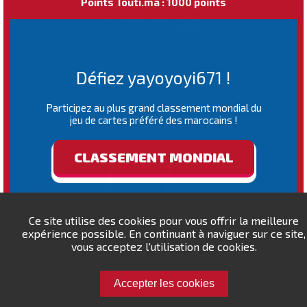
Points Touti.ma : 1000 points
Défiez yayoyoyi671 !
Participez au plus grand classement mondial du
jeu de cartes préféré des marocains !
CLASSEMENT MONDIAL
Ce site utilise des cookies pour vous offrir la meilleure
expérience possible. En continuant à naviguer sur ce site,
vous acceptez l'utilisation de cookies.
Accepter les cookies