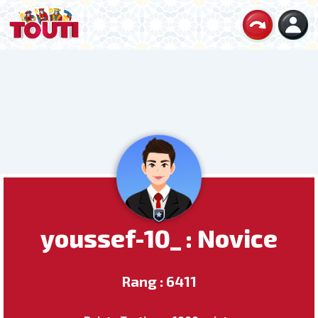
youssef-10_ : Novice
Rang : 6411