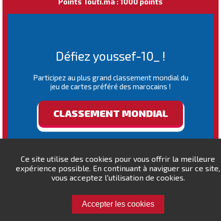
Points Touti.ma : 1000 points
Défiez youssef-10_ !
Participez au plus grand classement mondial du
jeu de cartes préféré des marocains !
CLASSEMENT MONDIAL
Ce site utilise des cookies pour vous offrir la meilleure
expérience possible. En continuant à naviguer sur ce site,
vous acceptez l'utilisation de cookies.
Accepter les cookies