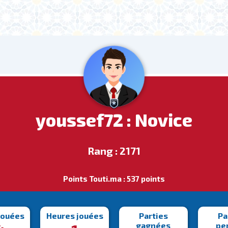
youssef72 : Novice
Rang : 2171
Points Touti.ma : 537 points
jouées
Heures jouées
Parties
Pa
gagnées
pe