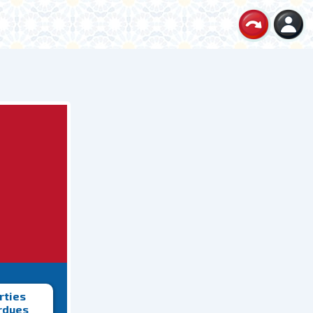
rties
rdues