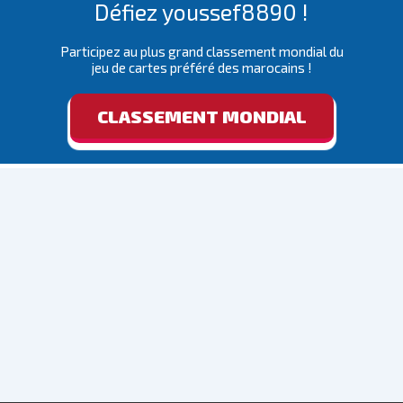
Défiez youssef8890 !
Participez au plus grand classement mondial du
jeu de cartes préféré des marocains !
CLASSEMENT MONDIAL