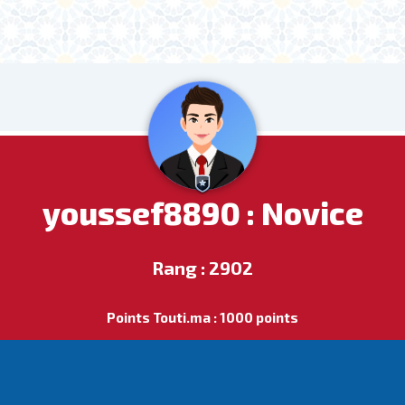
youssef8890 : Novice
Rang : 2902
Points Touti.ma : 1000 points