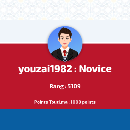
youzai1982 : Novice
Rang : 5109
Points Touti.ma : 1000 points