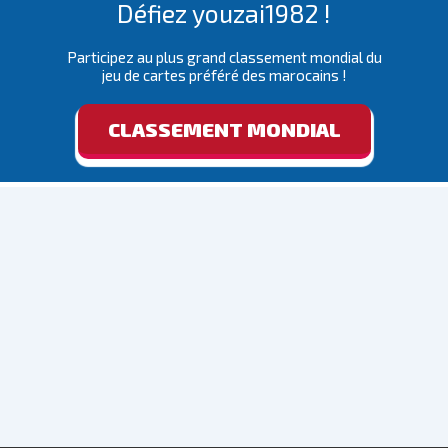
Défiez youzai1982 !
Participez au plus grand classement mondial du
jeu de cartes préféré des marocains !
CLASSEMENT MONDIAL