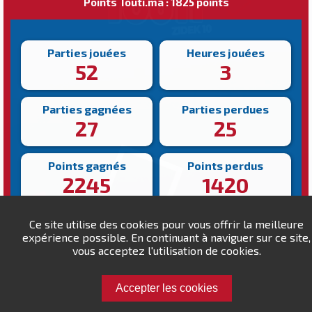
Points Touti.ma : 1825 points
Parties jouées
Heures jouées
52
3
Parties gagnées
Parties perdues
27
25
Points gagnés
Points perdus
2245
1420
Victoire la plus rapide
Victoire la plus lente
Ce site utilise des cookies pour vous offrir la meilleure
136s
491s
expérience possible. En continuant à naviguer sur ce site,
vous acceptez l'utilisation de cookies.
Accepter les cookies
Défiez zandon11h !