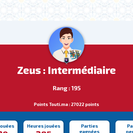
Zeus : Intermédiaire
Rang : 195
Points Touti.ma : 27022 points
jouées
Heures jouées
Parties
Pa
gagnées
pe