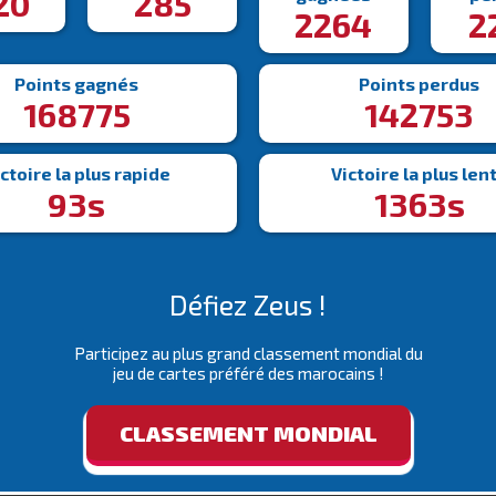
20
285
2264
2
Points gagnés
Points perdus
168775
142753
ctoire la plus rapide
Victoire la plus len
93s
1363s
Défiez Zeus !
Participez au plus grand classement mondial du
jeu de cartes préféré des marocains !
CLASSEMENT MONDIAL