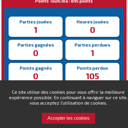
Points Touti.ma : 895 points
Parties jouées
Heures jouées
1
0
Parties gagnées
Parties perdues
0
1
Points gagnés
Points perdus
0
105
Victoire la plus rapide
Victoire la plus lente
Ce site utilise des cookies pour vous offrir la meilleure
N/A
N/A
expérience possible. En continuant à naviguer sur ce site,
vous acceptez l'utilisation de cookies.
Accepter les cookies
Défiez zineb-jrondi !