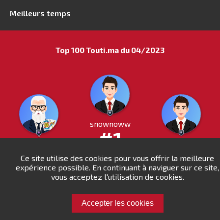
Meilleurs temps
Top 100 Touti.ma du 04/2023
snownoww
#1
meknes
Ba Omar
#2
#3
637pts
Ce site utilise des cookies pour vous offrir la meilleure
expérience possible. En continuant à naviguer sur ce site,
579pts
572pts
vous acceptez l'utilisation de cookies.
Accepter les cookies